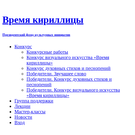
Перейти
к
содержимому
Время кириллицы
Президентский фонд культурных инициатив
Конкурс
Конкурсные работы
Конкурс визуального искусства «Время
кириллицы»
Конкурс духовных стихов и песнопений
Победители. Звучащее слово
Победители. Конкурс духовных стихов и
песнопений
Победители. Конкурс визуального искусства
«Время кириллицы»
Группа поддержки
Лекции
Мастер-классы
Новости
Вход