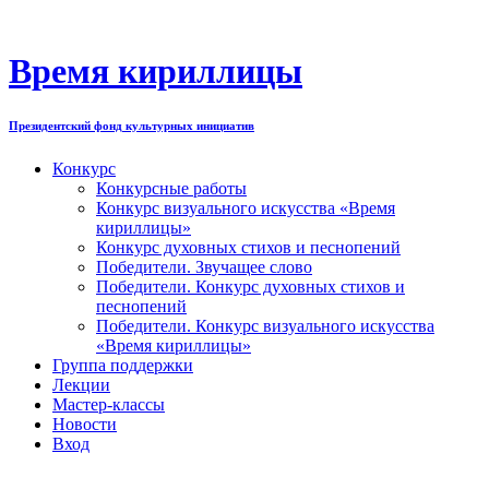
Перейти
к
содержимому
Время кириллицы
Президентский фонд культурных инициатив
Конкурс
Конкурсные работы
Конкурс визуального искусства «Время
кириллицы»
Конкурс духовных стихов и песнопений
Победители. Звучащее слово
Победители. Конкурс духовных стихов и
песнопений
Победители. Конкурс визуального искусства
«Время кириллицы»
Группа поддержки
Лекции
Мастер-классы
Новости
Вход