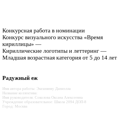
Конкурсная работа в номинации
Конкурс визуального искусства «Время
кириллицы» —
Кириллические логотипы и леттеринг —
Младшая возрастная категория от 5 до 14 лет
Радужный еж
Имя автора работы: Экеанянву Даниэлла
Название коллектива:
Имя руководителя: Соколова Оксана Алексеевна
Учреждение образовательное: Школа 2094 ДОП-8
Город: Москва