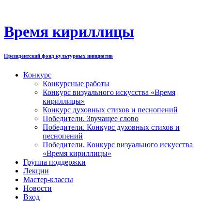
Перейти
к
содержимому
Время кириллицы
Президентский фонд культурных инициатив
Конкурс
Конкурсные работы
Конкурс визуального искусства «Время
кириллицы»
Конкурс духовных стихов и песнопений
Победители. Звучащее слово
Победители. Конкурс духовных стихов и
песнопений
Победители. Конкурс визуального искусства
«Время кириллицы»
Группа поддержки
Лекции
Мастер-классы
Новости
Вход