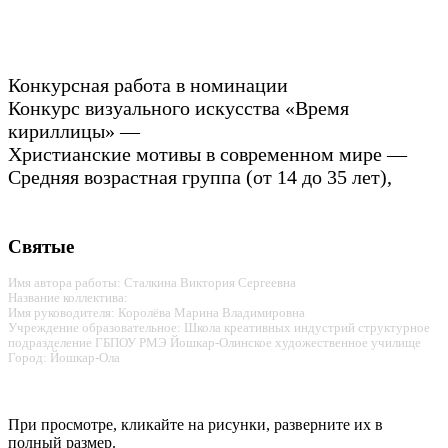
Конкурсная работа в номинации
Конкурс визуального искусства «Время
кириллицы» —
Христианские мотивы в современном мире —
Средняя возрастная группа (от 14 до 35 лет),
Святые
Имя автора работы: Сталкина Виктория Сергеевна
Название коллектива:
Имя руководителя: Королёва Марина Владимировна
Учреждение образовательное: Школа креативных индустрий структурное
подразделение ГБПОУ РМЭ Йошкар-Олинское художественное училище
Город: Йошкар-Ола
При просмотре, кликайте на рисунки, разверните их в
полный размер.