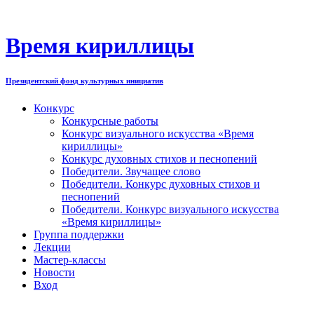
Перейти
к
содержимому
Время кириллицы
Президентский фонд культурных инициатив
Конкурс
Конкурсные работы
Конкурс визуального искусства «Время
кириллицы»
Конкурс духовных стихов и песнопений
Победители. Звучащее слово
Победители. Конкурс духовных стихов и
песнопений
Победители. Конкурс визуального искусства
«Время кириллицы»
Группа поддержки
Лекции
Мастер-классы
Новости
Вход