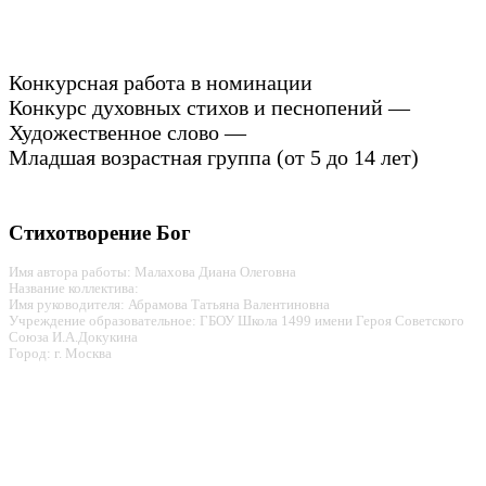
Конкурсная работа в номинации
Конкурс духовных стихов и песнопений —
Художественное слово —
Младшая возрастная группа (от 5 до 14 лет)
Стихотворение Бог
Имя автора работы: Малахова Диана Олеговна
Название коллектива:
Имя руководителя: Абрамова Татьяна Валентиновна
Учреждение образовательное: ГБОУ Школа 1499 имени Героя Советского
Союза И.А.Докукина
Город: г. Москва