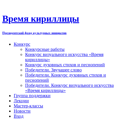
Перейти
к
содержимому
Время кириллицы
Президентский фонд культурных инициатив
Конкурс
Конкурсные работы
Конкурс визуального искусства «Время
кириллицы»
Конкурс духовных стихов и песнопений
Победители. Звучащее слово
Победители. Конкурс духовных стихов и
песнопений
Победители. Конкурс визуального искусства
«Время кириллицы»
Группа поддержки
Лекции
Мастер-классы
Новости
Вход