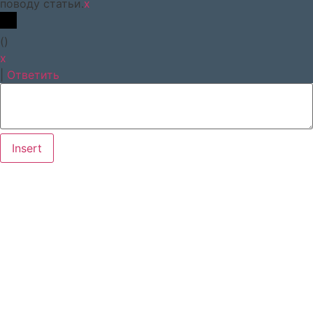
поводу статьи.
x
(
)
x
|
Ответить
Insert