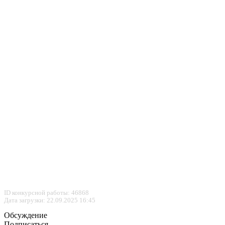
ID конкурсной работы: 46868
Дата загрузки: 22.09.2025 16:45
Обсуждение
Подписаться