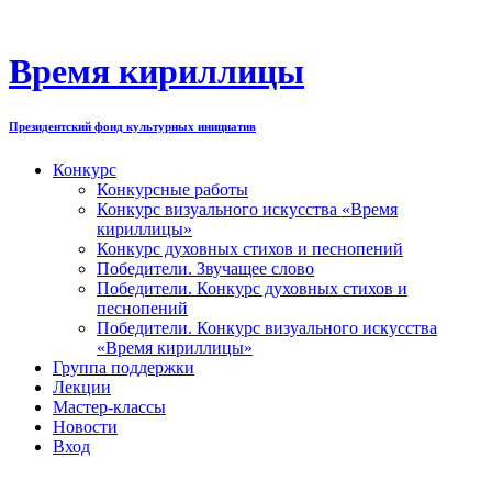
Перейти
к
содержимому
Время кириллицы
Президентский фонд культурных инициатив
Конкурс
Конкурсные работы
Конкурс визуального искусства «Время
кириллицы»
Конкурс духовных стихов и песнопений
Победители. Звучащее слово
Победители. Конкурс духовных стихов и
песнопений
Победители. Конкурс визуального искусства
«Время кириллицы»
Группа поддержки
Лекции
Мастер-классы
Новости
Вход