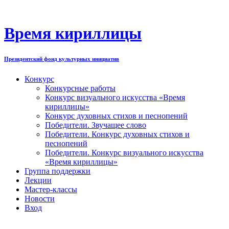
Перейти
к
содержимому
Время кириллицы
Президентский фонд культурных инициатив
Конкурс
Конкурсные работы
Конкурс визуального искусства «Время
кириллицы»
Конкурс духовных стихов и песнопений
Победители. Звучащее слово
Победители. Конкурс духовных стихов и
песнопений
Победители. Конкурс визуального искусства
«Время кириллицы»
Группа поддержки
Лекции
Мастер-классы
Новости
Вход