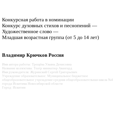
Конкурсная работа в номинации
Конкурс духовных стихов и песнопений —
Художественное слово —
Младшая возрастная группа (от 5 до 14 лет)
Владимир Крючков Россия
Имя автора работы: Трещёва Ульяна Денисовна
Название коллектива: Театр миниатюр Авангард
Имя руководителя: Журинский Сергей Григорьевич
Учреждение образовательное: Муниципальное бюджетное
общеобразовательное учреждение-средняя общеобразовательная школа №4
города Искитима Новосибирской области
Город: Искитим