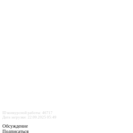
ID конкурсной работы: 46717
Дата загрузки: 22.09.2025 05:49
Обсуждение
Подписаться