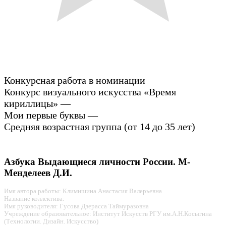
Конкурсная работа в номинации
Конкурс визуального искусства «Время
кириллицы» —
Мои первые буквы —
Средняя возрастная группа (от 14 до 35 лет)
Азбука Выдающиеся личности России. М-
Менделеев Д.И.
Имя автора работы: Климишина Анастасия Валерьевна
Название коллектива:
Имя руководителя: Гусова Дзерасса Таймуразовна
Учреждение образовательное: Институт Искусств РГУ им.А.Н.Косыгина
(Технологии. Дизайн. Искусство)