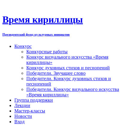
Перейти
к
содержимому
Время кириллицы
Президентский фонд культурных инициатив
Конкурс
Конкурсные работы
Конкурс визуального искусства «Время
кириллицы»
Конкурс духовных стихов и песнопений
Победители. Звучащее слово
Победители. Конкурс духовных стихов и
песнопений
Победители. Конкурс визуального искусства
«Время кириллицы»
Группа поддержки
Лекции
Мастер-классы
Новости
Вход