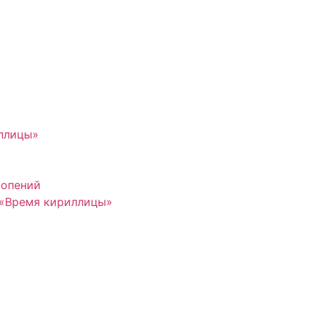
иллицы»
нопений
 «Время кириллицы»