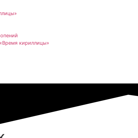
иллицы»
нопений
 «Время кириллицы»
к