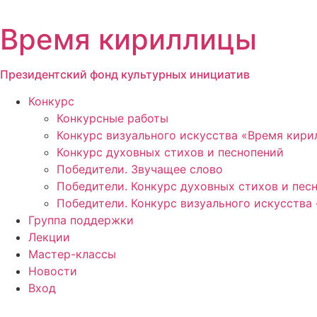
Перейти
к
Время кириллицы
содержимому
Президентский фонд культурных инициатив
Конкурс
Конкурсные работы
Конкурс визуального искусства «Время кир
Конкурс духовных стихов и песнопений
Победители. Звучащее слово
Победители. Конкурс духовных стихов и пес
Победители. Конкурс визуального искусства
Группа поддержки
Лекции
Мастер-классы
Новости
Вход