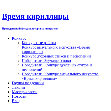
Перейти
к
содержимому
Время кириллицы
Президентский фонд культурных инициатив
Конкурс
Конкурсные работы
Конкурс визуального искусства «Время
кириллицы»
Конкурс духовных стихов и песнопений
Победители. Звучащее слово
Победители. Конкурс духовных стихов и
песнопений
Победители. Конкурс визуального искусства
«Время кириллицы»
Группа поддержки
Лекции
Мастер-классы
Новости
Вход