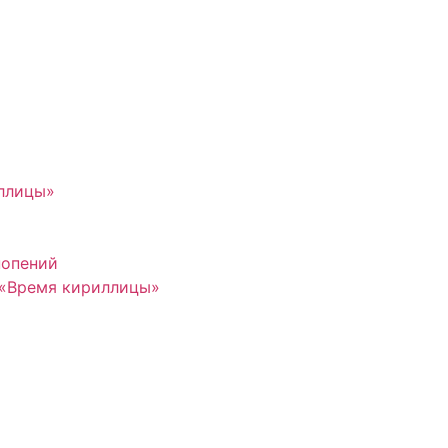
иллицы»
нопений
 «Время кириллицы»