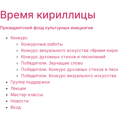
Перейти
к
Время кириллицы
содержимому
Президентский фонд культурных инициатив
Конкурс
Конкурсные работы
Конкурс визуального искусства «Время кир
Конкурс духовных стихов и песнопений
Победители. Звучащее слово
Победители. Конкурс духовных стихов и пес
Победители. Конкурс визуального искусства
Группа поддержки
Лекции
Мастер-классы
Новости
Вход