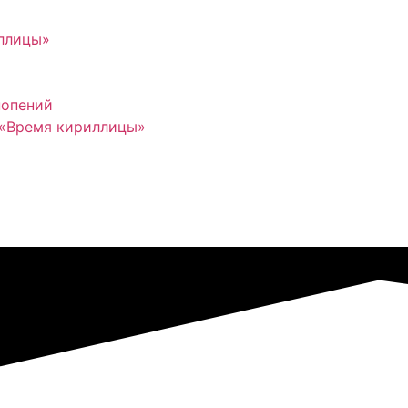
иллицы»
нопений
 «Время кириллицы»