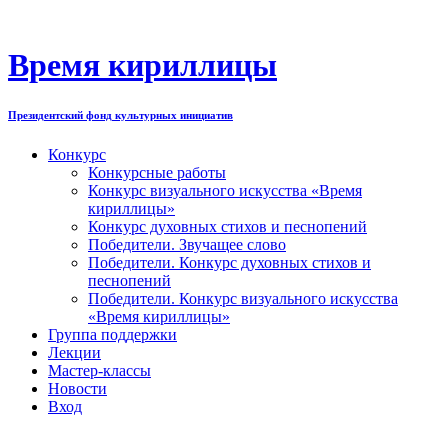
Перейти
к
содержимому
Время кириллицы
Президентский фонд культурных инициатив
Конкурс
Конкурсные работы
Конкурс визуального искусства «Время
кириллицы»
Конкурс духовных стихов и песнопений
Победители. Звучащее слово
Победители. Конкурс духовных стихов и
песнопений
Победители. Конкурс визуального искусства
«Время кириллицы»
Группа поддержки
Лекции
Мастер-классы
Новости
Вход