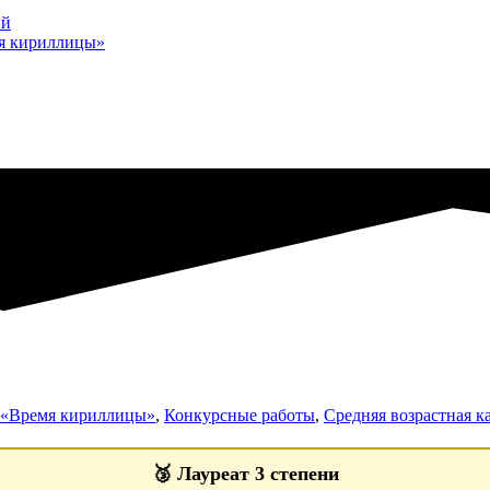
ий
мя кириллицы»
а «Время кириллицы»
,
Конкурсные работы
,
Средняя возрастная ка
🥉
Лауреат 3 степени