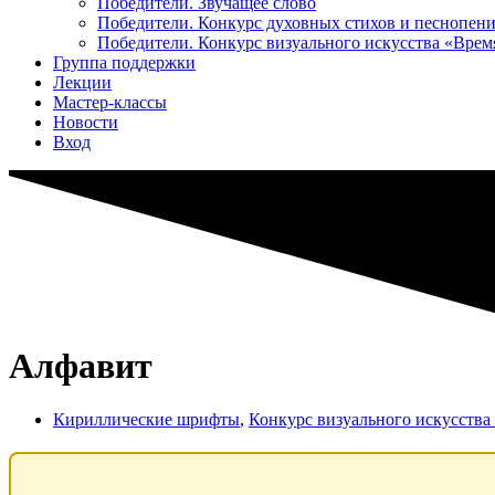
Победители. Звучащее слово
Победители. Конкурс духовных стихов и песнопен
Победители. Конкурс визуального искусства «Вре
Группа поддержки
Лекции
Мастер-классы
Новости
Вход
Алфавит
Кириллические шрифты
,
Конкурс визуального искусств