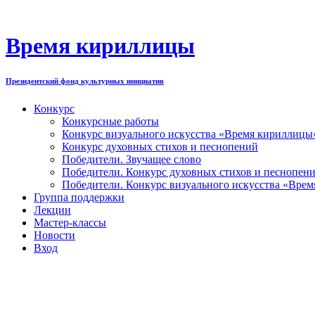
Перейти
к
содержимому
Время кириллицы
Президентский фонд культурных инициатив
Конкурс
Конкурсные работы
Конкурс визуального искусства «Время кириллицы
Конкурс духовных стихов и песнопений
Победители. Звучащее слово
Победители. Конкурс духовных стихов и песнопен
Победители. Конкурс визуального искусства «Вре
Группа поддержки
Лекции
Мастер-классы
Новости
Вход