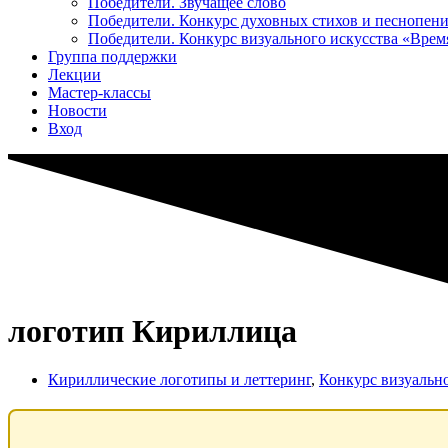
Победители. Звучащее слово
Победители. Конкурс духовных стихов и песнопен
Победители. Конкурс визуального искусства «Вре
Группа поддержки
Лекции
Мастер-классы
Новости
Вход
логотип Кириллица
Кириллические логотипы и леттеринг
,
Конкурс визуальн