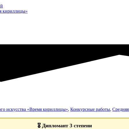
ий
мя кириллицы»
ого искусства «Время кириллицы»
,
Конкурсные работы
,
Средняя 
🎖️
Дипломант 3 степени