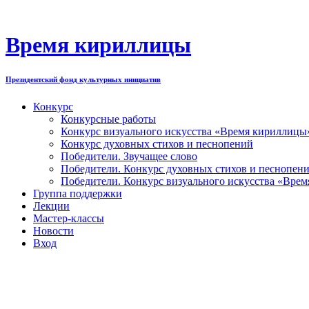
Перейти
к
содержимому
Время кириллицы
Президентский фонд культурных инициатив
Конкурс
Конкурсные работы
Конкурс визуального искусства «Время кириллицы
Конкурс духовных стихов и песнопений
Победители. Звучащее слово
Победители. Конкурс духовных стихов и песнопен
Победители. Конкурс визуального искусства «Вре
Группа поддержки
Лекции
Мастер-классы
Новости
Вход