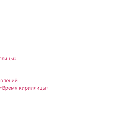
иллицы»
нопений
 «Время кириллицы»