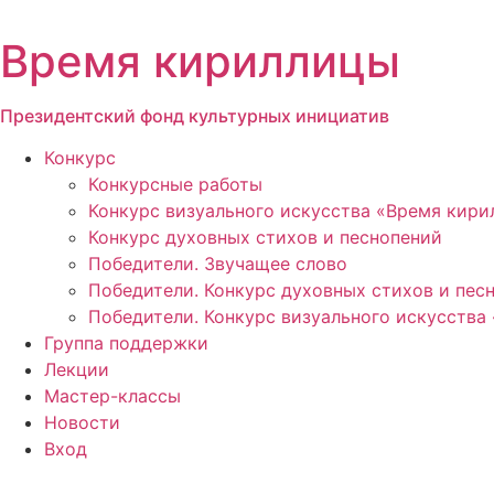
Перейти
к
Время кириллицы
содержимому
Президентский фонд культурных инициатив
Конкурс
Конкурсные работы
Конкурс визуального искусства «Время кир
Конкурс духовных стихов и песнопений
Победители. Звучащее слово
Победители. Конкурс духовных стихов и пес
Победители. Конкурс визуального искусства
Группа поддержки
Лекции
Мастер-классы
Новости
Вход