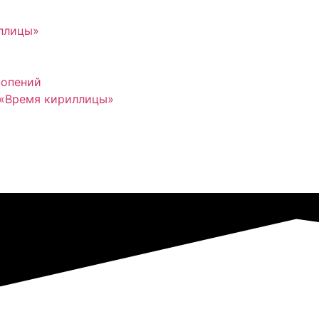
иллицы»
нопений
 «Время кириллицы»