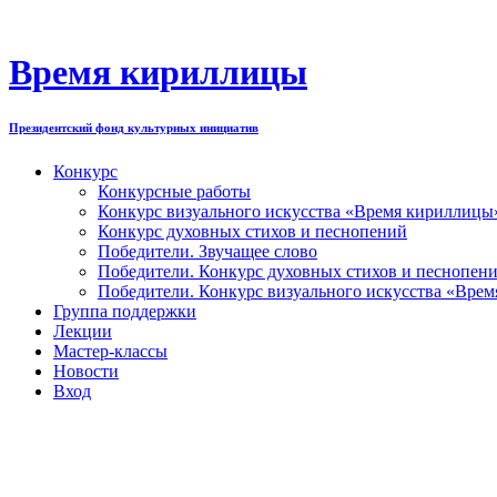
Перейти
к
содержимому
Время кириллицы
Президентский фонд культурных инициатив
Конкурс
Конкурсные работы
Конкурс визуального искусства «Время кириллицы
Конкурс духовных стихов и песнопений
Победители. Звучащее слово
Победители. Конкурс духовных стихов и песнопен
Победители. Конкурс визуального искусства «Вре
Группа поддержки
Лекции
Мастер-классы
Новости
Вход