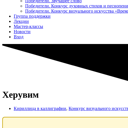
Победители. Звучащее слово
Победители. Конкурс духовных стихов и песнопен
Победители. Конкурс визуального искусства «Вре
Группа поддержки
Лекции
Мастер-классы
Новости
Вход
Херувим
Кириллица в каллиграфии
,
Конкурс визуального искусс