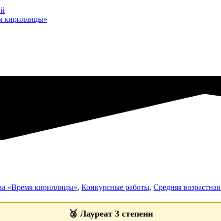
ий
мя кириллицы»
тва «Время кириллицы»
,
Конкурсные работы
,
Средняя возрастная 
🥉
Лауреат 3 степени