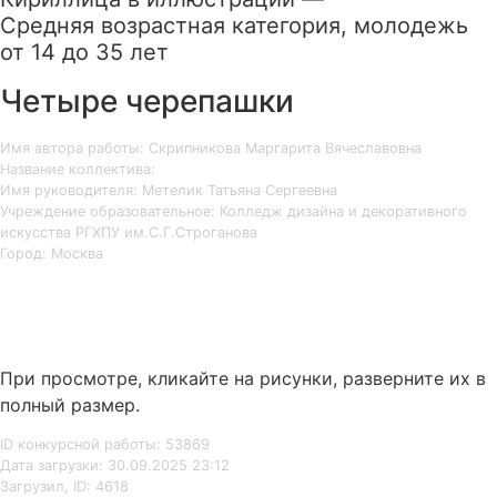
Средняя возрастная категория, молодежь
от 14 до 35 лет
Четыре черепашки
Имя автора работы: Скрипникова Маргарита Вячеславовна
Название коллектива:
Имя руководителя: Метелик Татьяна Сергеевна
Учреждение образовательное: Колледж дизайна и декоративного
искусства РГХПУ им.С.Г.Строганова
Город: Москва
При просмотре, кликайте на рисунки, разверните их в
полный размер.
ID конкурсной работы: 53869
Дата загрузки: 30.09.2025 23:12
Загрузил, ID: 4618