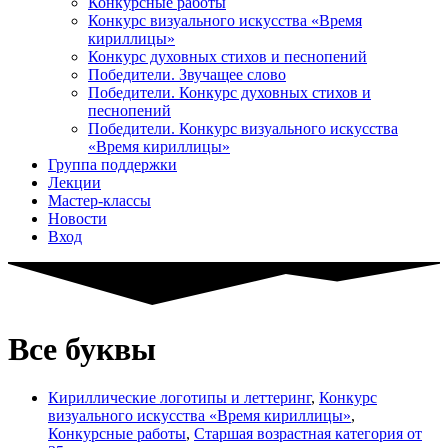
Конкурсные работы
Конкурс визуального искусства «Время
кириллицы»
Конкурс духовных стихов и песнопений
Победители. Звучащее слово
Победители. Конкурс духовных стихов и
песнопений
Победители. Конкурс визуального искусства
«Время кириллицы»
Группа поддержки
Лекции
Мастер-классы
Новости
Вход
Все буквы
Кириллические логотипы и леттеринг
,
Конкурс
визуального искусства «Время кириллицы»
,
Конкурсные работы
,
Старшая возрастная категория от