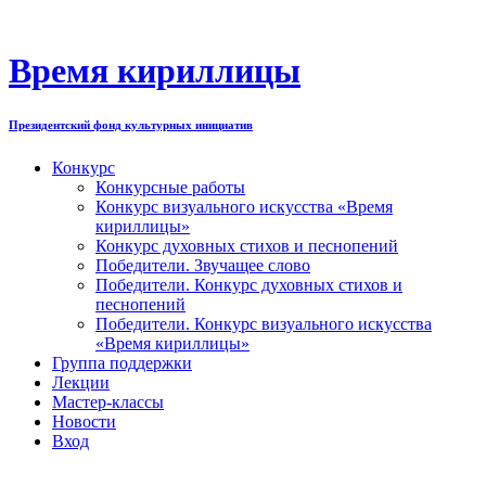
Перейти
к
содержимому
Время кириллицы
Президентский фонд культурных инициатив
Конкурс
Конкурсные работы
Конкурс визуального искусства «Время
кириллицы»
Конкурс духовных стихов и песнопений
Победители. Звучащее слово
Победители. Конкурс духовных стихов и
песнопений
Победители. Конкурс визуального искусства
«Время кириллицы»
Группа поддержки
Лекции
Мастер-классы
Новости
Вход