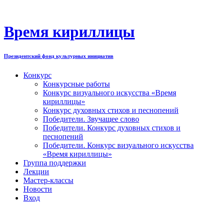
Перейти
к
содержимому
Время кириллицы
Президентский фонд культурных инициатив
Конкурс
Конкурсные работы
Конкурс визуального искусства «Время
кириллицы»
Конкурс духовных стихов и песнопений
Победители. Звучащее слово
Победители. Конкурс духовных стихов и
песнопений
Победители. Конкурс визуального искусства
«Время кириллицы»
Группа поддержки
Лекции
Мастер-классы
Новости
Вход