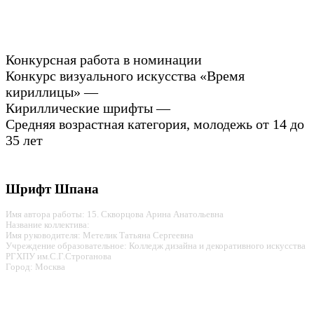
Конкурсная работа в номинации
Конкурс визуального искусства «Время
кириллицы» —
Кириллические шрифты —
Средняя возрастная категория, молодежь от 14 до
35 лет
Шрифт Шпана
Имя автора работы: 15. Скворцова Арина Анатольевна
Название коллектива:
Имя руководителя: Метелик Татьяна Сергеевна
Учреждение образовательное: Колледж дизайна и декоративного искусства
РГХПУ им.С.Г.Строганова
Город: Москва