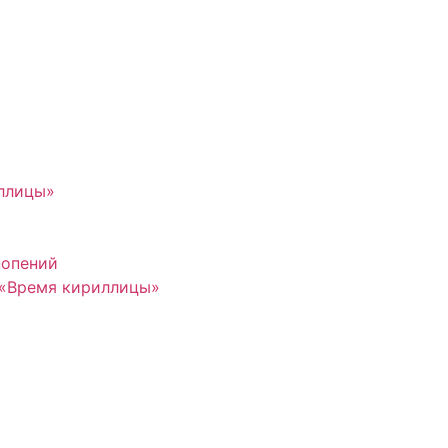
иллицы»
нопений
 «Время кириллицы»