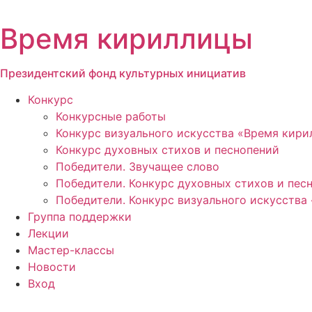
Перейти
к
Время кириллицы
содержимому
Президентский фонд культурных инициатив
Конкурс
Конкурсные работы
Конкурс визуального искусства «Время кир
Конкурс духовных стихов и песнопений
Победители. Звучащее слово
Победители. Конкурс духовных стихов и пес
Победители. Конкурс визуального искусства
Группа поддержки
Лекции
Мастер-классы
Новости
Вход