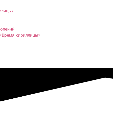
иллицы»
нопений
 «Время кириллицы»