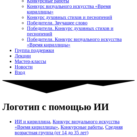
Конкурсные работы
Конкурс визуального искусства «Время
кириллицы»
Конкурс духовных стихов и песнопений
Победители. Звучащее слово
Победители. Конкурс духовных стихов и
песнопений
Победители. Конкурс визуального искусства
«Время кириллицы»
Группа поддержки
Лекции
Мастер-классы
Новости
Вход
Логотип с помощью ИИ
ИИ и кириллица
,
Конкурс визуального искусства
«Время кириллицы»
,
Конкурсные работы
,
Средняя
возрастная группа (от 14 до 35 лет)