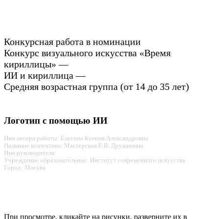
Конкурсная работа в номинации
Конкурс визуального искусства «Время
кириллицы» —
ИИ и кириллица —
Средняя возрастная группа (от 14 до 35 лет)
Логотип с помощью ИИ
Имя автора работы: Елесина Ксения Александровна
Название коллектива: Мастерская Е.В. Дружинина
Имя руководителя:
Учреждение образовательное: Институт современного искусства
Город: Москва
При просмотре, кликайте на рисунки, разверните их в