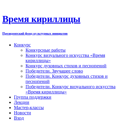
Перейти
к
содержимому
Время кириллицы
Президентский фонд культурных инициатив
Конкурс
Конкурсные работы
Конкурс визуального искусства «Время
кириллицы»
Конкурс духовных стихов и песнопений
Победители. Звучащее слово
Победители. Конкурс духовных стихов и
песнопений
Победители. Конкурс визуального искусства
«Время кириллицы»
Группа поддержки
Лекции
Мастер-классы
Новости
Вход