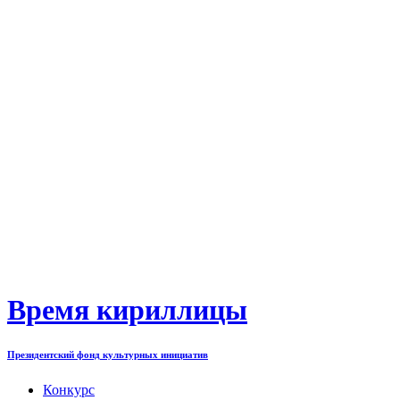
Перейти
к
содержимому
Время кириллицы
Президентский фонд культурных инициатив
Конкурс