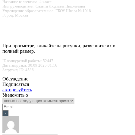
Название коллектива: 4 класс
Имя руководителя: Салыга Людмила Николаевна
Учреждение образовательное: ГБОУ Школа № 1018
Город: Москва
При просмотре, кликайте на рисунки, разверните их в
полный размер.
ID конкурсной работы: 52447
Дата загрузки: 30.09.2025 01:16
Загрузил, ID: 4586
Обсуждение
Подписаться
авторизуйтесь
Уведомить о