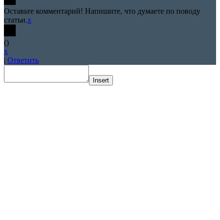
Оставьте комментарий! Напишите, что думаете по поводу
статьи.
x
(
)
x
|
Ответить
Insert