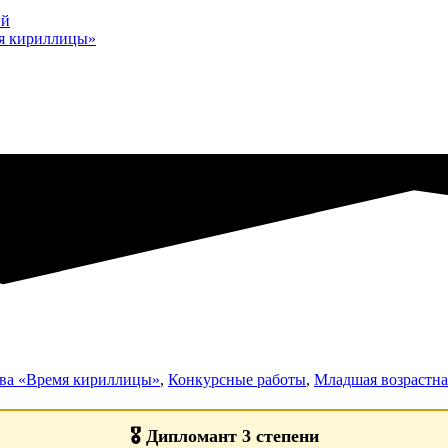
ий
мя кириллицы»
тва «Время кириллицы»
,
Конкурсные работы
,
Младшая возрастная
🎖️
Дипломант 3 степени