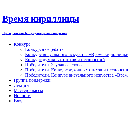
Перейти
к
содержимому
Время кириллицы
Президентский фонд культурных инициатив
Конкурс
Конкурсные работы
Конкурс визуального искусства «Время кириллицы
Конкурс духовных стихов и песнопений
Победители. Звучащее слово
Победители. Конкурс духовных стихов и песнопен
Победители. Конкурс визуального искусства «Вре
Группа поддержки
Лекции
Мастер-классы
Новости
Вход