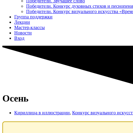
Победители. Звучащее слово
Победители. Конкурс духовных стихов и песнопен
Победители. Конкурс визуального искусства «Вре
Группа поддержки
Лекции
Мастер-классы
Новости
Вход
Осень
Кириллица в иллюстрации
,
Конкурс визуального искусс