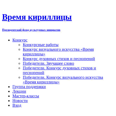
Перейти
к
содержимому
Время кириллицы
Президентский фонд культурных инициатив
Конкурс
Конкурсные работы
Конкурс визуального искусства «Время
кириллицы»
Конкурс духовных стихов и песнопений
Победители. Звучащее слово
Победители. Конкурс духовных стихов и
песнопений
Победители. Конкурс визуального искусства
«Время кириллицы»
Группа поддержки
Лекции
Мастер-классы
Новости
Вход