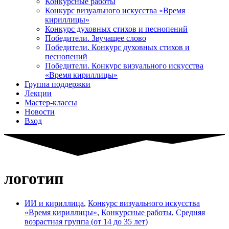
Конкурсные работы
Конкурс визуального искусства «Время
кириллицы»
Конкурс духовных стихов и песнопений
Победители. Звучащее слово
Победители. Конкурс духовных стихов и
песнопений
Победители. Конкурс визуального искусства
«Время кириллицы»
Группа поддержки
Лекции
Мастер-классы
Новости
Вход
логотип
ИИ и кириллица
,
Конкурс визуального искусства
«Время кириллицы»
,
Конкурсные работы
,
Средняя
возрастная группа (от 14 до 35 лет)