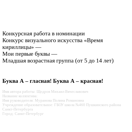
Конкурсная работа в номинации
Конкурс визуального искусства «Время
кириллицы» —
Мои первые буквы —
Младшая возрастная группа (от 5 до 14 лет)
Буква А – гласная! Буква А – красная!
Имя автора работы: Щедров Михаил Вячеславович
Название коллектива:
Имя руководителя: Муранова Полина Романовна
Учреждение образовательное: ГБОУ школа №460 Пушкинского района
Санкт-Петербурга
Город: Санкт-Петербург