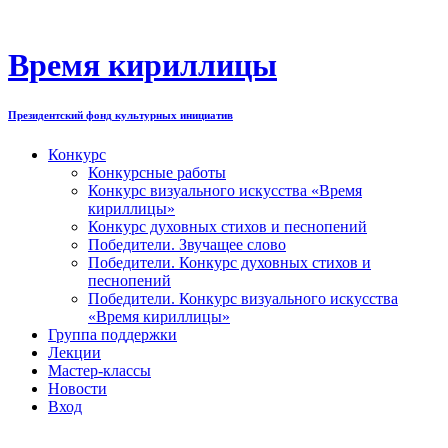
Перейти
к
содержимому
Время кириллицы
Президентский фонд культурных инициатив
Конкурс
Конкурсные работы
Конкурс визуального искусства «Время
кириллицы»
Конкурс духовных стихов и песнопений
Победители. Звучащее слово
Победители. Конкурс духовных стихов и
песнопений
Победители. Конкурс визуального искусства
«Время кириллицы»
Группа поддержки
Лекции
Мастер-классы
Новости
Вход