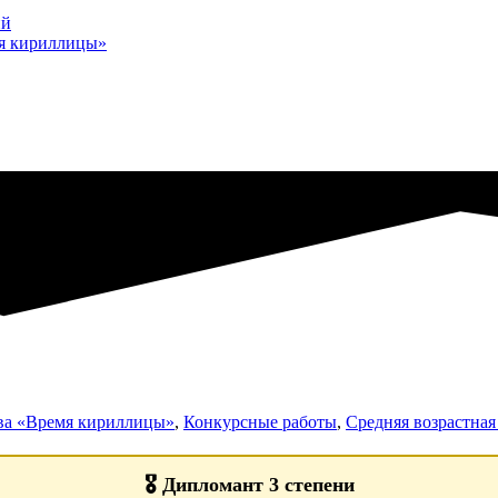
ий
мя кириллицы»
тва «Время кириллицы»
,
Конкурсные работы
,
Средняя возрастная 
🎖️
Дипломант 3 степени