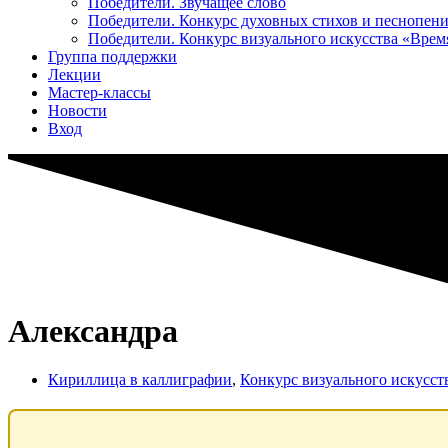
Победители. Звучащее слово
Победители. Конкурс духовных стихов и песнопен
Победители. Конкурс визуального искусства «Вре
Группа поддержки
Лекции
Мастер-классы
Новости
Вход
Александра
Кириллица в каллиграфии
,
Конкурс визуального искусс