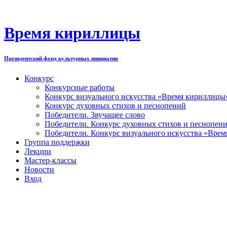
Перейти
к
содержимому
Время кириллицы
Президентский фонд культурных инициатив
Конкурс
Конкурсные работы
Конкурс визуального искусства «Время кириллицы
Конкурс духовных стихов и песнопений
Победители. Звучащее слово
Победители. Конкурс духовных стихов и песнопен
Победители. Конкурс визуального искусства «Вре
Группа поддержки
Лекции
Мастер-классы
Новости
Вход