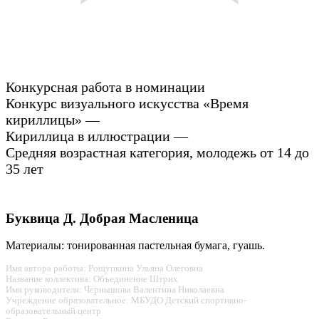
Конкурсная работа в номинации
Конкурс визуального искусства «Время
кириллицы» —
Кириллица в иллюстрации —
Средняя возрастная категория, молодежь от 14 до
35 лет
Буквица Д. Добрая Масленица
Материалы: тонированная пастельная бумага, гуашь.
Имя автора работы: Рощупкина Ульяна Олеговна
Название коллектива: Объединение Штрих
Имя руководителя: Чернышова Валентина Николаевна
Учреждение образовательное: МБУДО Детский спортивно-
образовательный центр