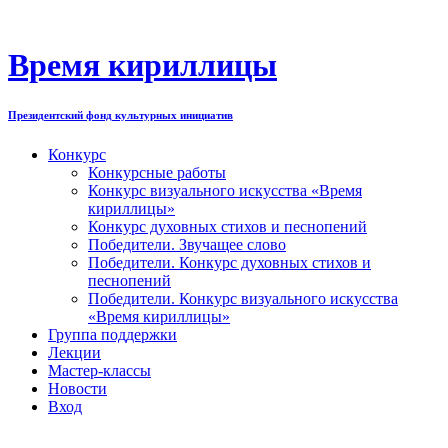
Перейти
к
содержимому
Время кириллицы
Президентский фонд культурных инициатив
Конкурс
Конкурсные работы
Конкурс визуального искусства «Время
кириллицы»
Конкурс духовных стихов и песнопений
Победители. Звучащее слово
Победители. Конкурс духовных стихов и
песнопений
Победители. Конкурс визуального искусства
«Время кириллицы»
Группа поддержки
Лекции
Мастер-классы
Новости
Вход