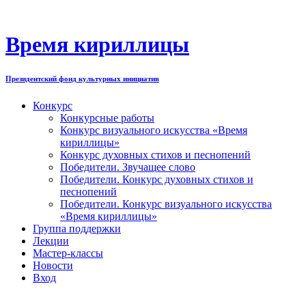
Перейти
к
содержимому
Время кириллицы
Президентский фонд культурных инициатив
Конкурс
Конкурсные работы
Конкурс визуального искусства «Время
кириллицы»
Конкурс духовных стихов и песнопений
Победители. Звучащее слово
Победители. Конкурс духовных стихов и
песнопений
Победители. Конкурс визуального искусства
«Время кириллицы»
Группа поддержки
Лекции
Мастер-классы
Новости
Вход