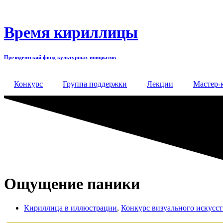
Перейти
к
содержимому
Время кириллицы
Президентский фонд культурных инициатив
Конкурс
Группа поддержки
Лекции
Мастер-
Ощущение паники
Кириллица в иллюстрации
,
Конкурс визуального искусс