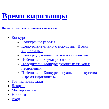
Перейти
к
содержимому
Время кириллицы
Президентский фонд культурных инициатив
Конкурс
Конкурсные работы
Конкурс визуального искусства «Время
кириллицы»
Конкурс духовных стихов и песнопений
Победители. Звучащее слово
Победители. Конкурс духовных стихов и
песнопений
Победители. Конкурс визуального искусства
«Время кириллицы»
Группа поддержки
Лекции
Мастер-классы
Новости
Вход