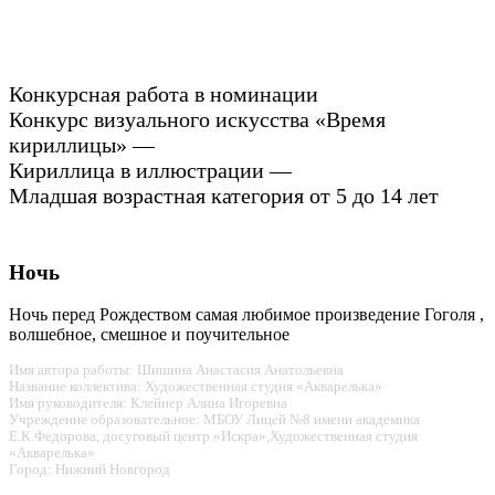
Конкурсная работа в номинации
Конкурс визуального искусства «Время
кириллицы» —
Кириллица в иллюстрации —
Младшая возрастная категория от 5 до 14 лет
Ночь
Ночь перед Рождеством самая любимое произведение Гоголя ,
волшебное, смешное и поучительное
Имя автора работы: Шишина Анастасия Анатольевна
Название коллектива: Художественная студия «Акварелька»
Имя руководителя: Клейнер Алина Игоревна
Учреждение образовательное: МБОУ Лицей №8 имени академика
Е.К.Федорова, досуговый центр «Искра»,Художественная студия
«Акварелька»
Город: Нижний Новгород