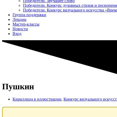
Победители. Звучащее слово
Победители. Конкурс духовных стихов и песнопен
Победители. Конкурс визуального искусства «Вре
Группа поддержки
Лекции
Мастер-классы
Новости
Вход
Пушкин
Кириллица в иллюстрации
,
Конкурс визуального искусс