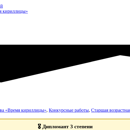
ий
мя кириллицы»
тва «Время кириллицы»
,
Конкурсные работы
,
Старшая возрастная
🎖️
Дипломант 3 степени