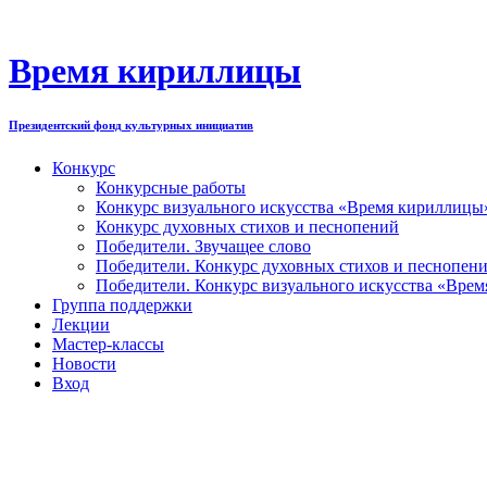
Перейти
к
содержимому
Время кириллицы
Президентский фонд культурных инициатив
Конкурс
Конкурсные работы
Конкурс визуального искусства «Время кириллицы
Конкурс духовных стихов и песнопений
Победители. Звучащее слово
Победители. Конкурс духовных стихов и песнопен
Победители. Конкурс визуального искусства «Вре
Группа поддержки
Лекции
Мастер-классы
Новости
Вход