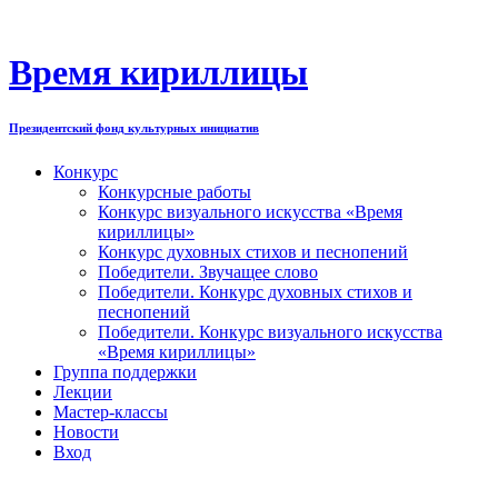
Перейти
к
содержимому
Время кириллицы
Президентский фонд культурных инициатив
Конкурс
Конкурсные работы
Конкурс визуального искусства «Время
кириллицы»
Конкурс духовных стихов и песнопений
Победители. Звучащее слово
Победители. Конкурс духовных стихов и
песнопений
Победители. Конкурс визуального искусства
«Время кириллицы»
Группа поддержки
Лекции
Мастер-классы
Новости
Вход