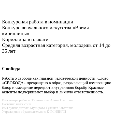
Конкурсная работа в номинации
Конкурс визуального искусства «Время
кириллицы» —
Кириллица в плакате —
Средняя возрастная категория, молодежь от 14 до
35 лет
Свобода
Работа о свободе как главной человеческой ценности. Слово
«СВОБОДА» превращено в образ, разрывающий композицию
блюр и смещение передают внутреннюю борьбу. Красные
акценты подчёркивают выбор и личную ответственность.
Имя автора работы: Тихомирова Арина Олеговна
Название коллектива:
Имя руководителя: Мунирова Гульшат Заватовна
Учреждение образовательное: КФУ, ИДИПИ