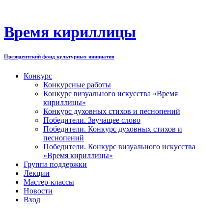
Перейти
к
содержимому
Время кириллицы
Президентский фонд культурных инициатив
Конкурс
Конкурсные работы
Конкурс визуального искусства «Время
кириллицы»
Конкурс духовных стихов и песнопений
Победители. Звучащее слово
Победители. Конкурс духовных стихов и
песнопений
Победители. Конкурс визуального искусства
«Время кириллицы»
Группа поддержки
Лекции
Мастер-классы
Новости
Вход