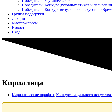
Победители. Звучащее слово
Победители. Конкурс духовных стихов и песнопен
Победители. Конкурс визуального искусства «Вре
Группа поддержки
Лекции
Мастер-классы
Новости
Вход
Кириллица
Кириллические шрифты
,
Конкурс визуального искусств