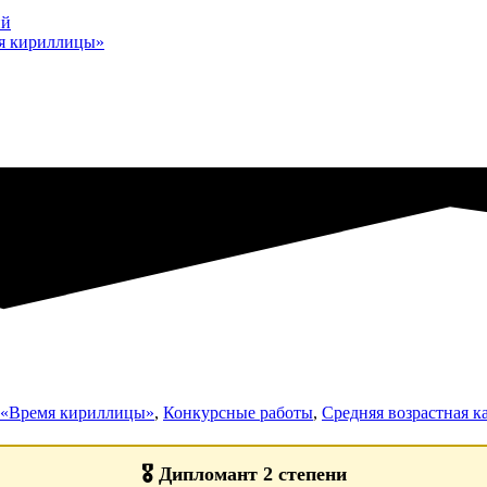
ий
мя кириллицы»
а «Время кириллицы»
,
Конкурсные работы
,
Средняя возрастная ка
🎖️
Дипломант 2 степени