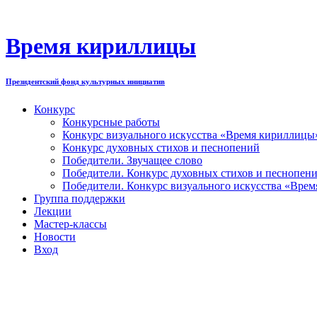
Перейти
к
содержимому
Время кириллицы
Президентский фонд культурных инициатив
Конкурс
Конкурсные работы
Конкурс визуального искусства «Время кириллицы
Конкурс духовных стихов и песнопений
Победители. Звучащее слово
Победители. Конкурс духовных стихов и песнопен
Победители. Конкурс визуального искусства «Вре
Группа поддержки
Лекции
Мастер-классы
Новости
Вход