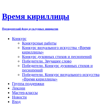
Перейти
к
содержимому
Время кириллицы
Президентский фонд культурных инициатив
Конкурс
Конкурсные работы
Конкурс визуального искусства «Время
кириллицы»
Конкурс духовных стихов и песнопений
Победители. Звучащее слово
Победители. Конкурс духовных стихов и
песнопений
Победители. Конкурс визуального искусства
«Время кириллицы»
Группа поддержки
Лекции
Мастер-классы
Новости
Вход