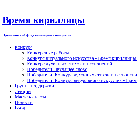
Перейти
к
содержимому
Время кириллицы
Президентский фонд культурных инициатив
Конкурс
Конкурсные работы
Конкурс визуального искусства «Время кириллицы
Конкурс духовных стихов и песнопений
Победители. Звучащее слово
Победители. Конкурс духовных стихов и песнопен
Победители. Конкурс визуального искусства «Вре
Группа поддержки
Лекции
Мастер-классы
Новости
Вход