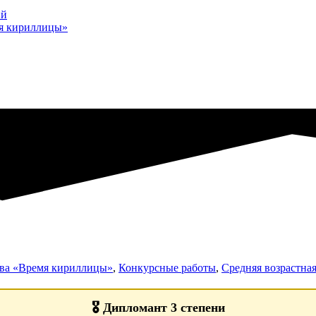
ий
мя кириллицы»
тва «Время кириллицы»
,
Конкурсные работы
,
Средняя возрастная
🎖️
Дипломант 3 степени