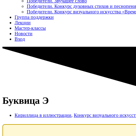
Победители. Звучащее слово
Победители. Конкурс духовных стихов и песнопен
Победители. Конкурс визуального искусства «Вре
Группа поддержки
Лекции
Мастер-классы
Новости
Вход
Буквица Э
Кириллица в иллюстрации
,
Конкурс визуального искусс