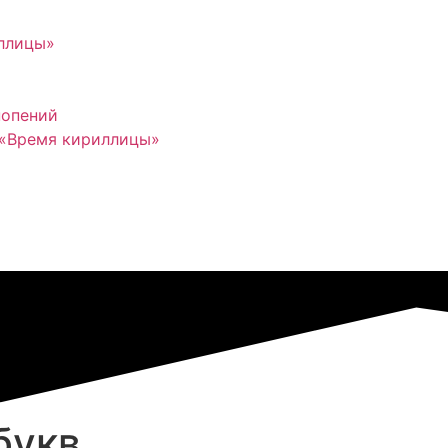
иллицы»
нопений
 «Время кириллицы»
букв