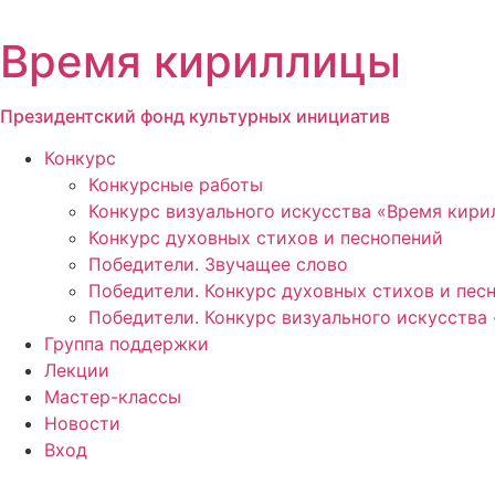
Перейти
к
Время кириллицы
содержимому
Президентский фонд культурных инициатив
Конкурс
Конкурсные работы
Конкурс визуального искусства «Время кир
Конкурс духовных стихов и песнопений
Победители. Звучащее слово
Победители. Конкурс духовных стихов и пес
Победители. Конкурс визуального искусства
Группа поддержки
Лекции
Мастер-классы
Новости
Вход