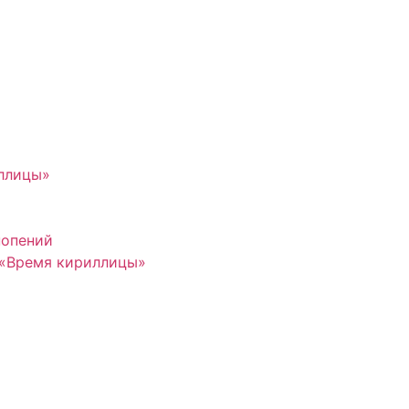
иллицы»
нопений
 «Время кириллицы»