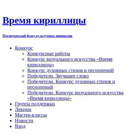
Перейти
к
содержимому
Время кириллицы
Президентский фонд культурных инициатив
Конкурс
Конкурсные работы
Конкурс визуального искусства «Время
кириллицы»
Конкурс духовных стихов и песнопений
Победители. Звучащее слово
Победители. Конкурс духовных стихов и
песнопений
Победители. Конкурс визуального искусства
«Время кириллицы»
Группа поддержки
Лекции
Мастер-классы
Новости
Вход