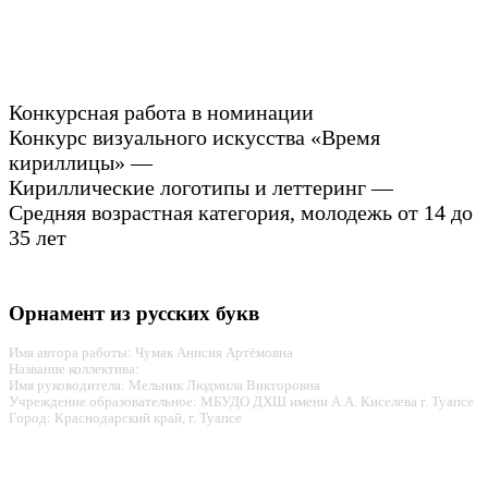
Конкурсная работа в номинации
Конкурс визуального искусства «Время
кириллицы» —
Кириллические логотипы и леттеринг —
Средняя возрастная категория, молодежь от 14 до
35 лет
Орнамент из русских букв
Имя автора работы: Чумак Анисия Артёмовна
Название коллектива:
Имя руководителя: Мельник Людмила Викторовна
Учреждение образовательное: МБУДО ДХШ имени А.А. Киселева г. Туапсе
Город: Краснодарский край, г. Туапсе