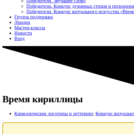
Победители. Звучащее слово
Победители. Конкурс духовных стихов и песнопен
Победители. Конкурс визуального искусства «Вре
Группа поддержки
Лекции
Мастер-классы
Новости
Вход
Время кириллицы
Кириллические логотипы и леттеринг
,
Конкурс визуальн