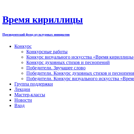
Перейти
к
содержимому
Время кириллицы
Президентский фонд культурных инициатив
Конкурс
Конкурсные работы
Конкурс визуального искусства «Время кириллицы
Конкурс духовных стихов и песнопений
Победители. Звучащее слово
Победители. Конкурс духовных стихов и песнопен
Победители. Конкурс визуального искусства «Вре
Группа поддержки
Лекции
Мастер-классы
Новости
Вход