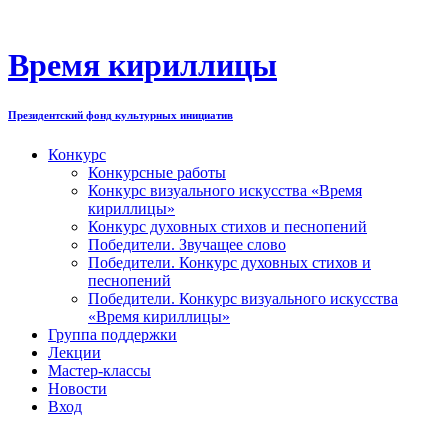
Перейти
к
содержимому
Время кириллицы
Президентский фонд культурных инициатив
Конкурс
Конкурсные работы
Конкурс визуального искусства «Время
кириллицы»
Конкурс духовных стихов и песнопений
Победители. Звучащее слово
Победители. Конкурс духовных стихов и
песнопений
Победители. Конкурс визуального искусства
«Время кириллицы»
Группа поддержки
Лекции
Мастер-классы
Новости
Вход