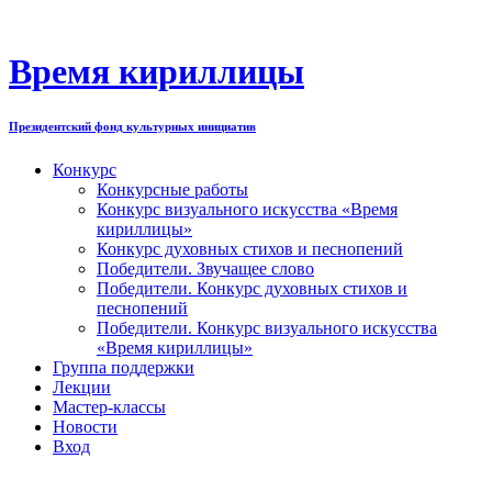
Перейти
к
содержимому
Время кириллицы
Президентский фонд культурных инициатив
Конкурс
Конкурсные работы
Конкурс визуального искусства «Время
кириллицы»
Конкурс духовных стихов и песнопений
Победители. Звучащее слово
Победители. Конкурс духовных стихов и
песнопений
Победители. Конкурс визуального искусства
«Время кириллицы»
Группа поддержки
Лекции
Мастер-классы
Новости
Вход