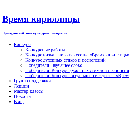
Перейти
к
содержимому
Время кириллицы
Президентский фонд культурных инициатив
Конкурс
Конкурсные работы
Конкурс визуального искусства «Время кириллицы
Конкурс духовных стихов и песнопений
Победители. Звучащее слово
Победители. Конкурс духовных стихов и песнопен
Победители. Конкурс визуального искусства «Вре
Группа поддержки
Лекции
Мастер-классы
Новости
Вход