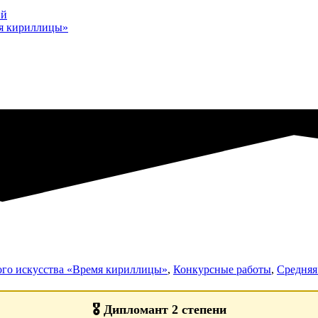
ий
мя кириллицы»
ого искусства «Время кириллицы»
,
Конкурсные работы
,
Средняя 
🎖️
Дипломант 2 степени