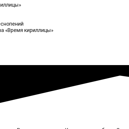
риллицы»
еснопений
ва «Время кириллицы»