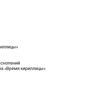
риллицы»
еснопений
ва «Время кириллицы»