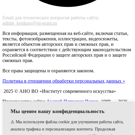
Email для технических вопросов работы сайта:
admin_konkurs@isi-grant.ru
Вся информация, размещенная на веб-сайте, включая статьи,
тексты, фотоизображения, иллюстрации, видеосюжеты,
является объектом авторских прав и смежных прав, и
охраняется в соответствии с действующим законодательством
Российской Федерации о защите авторских прав и о защите
смежных прав.
Все права защищены и охраняются законом.
Политика в отношении обработки персональных данных »
2025 © АНО ВО «Институт современного искусства»
Производство сайта:
Андрей Петрович Попов
, 1988 — 2026
0
Мы ценим вашу конфиденциальность
⚠️ Мы используем файлы cookie для улучшения работы сайта,
Оставьте комментарий! Напишите, что думаете по поводу
статьи.
x
анализа трафика и персонализации контента. Продолжая