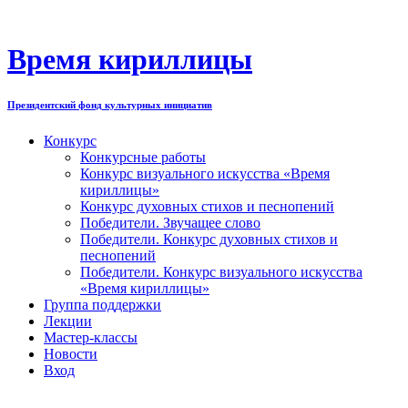
Перейти
к
содержимому
Время кириллицы
Президентский фонд культурных инициатив
Конкурс
Конкурсные работы
Конкурс визуального искусства «Время
кириллицы»
Конкурс духовных стихов и песнопений
Победители. Звучащее слово
Победители. Конкурс духовных стихов и
песнопений
Победители. Конкурс визуального искусства
«Время кириллицы»
Группа поддержки
Лекции
Мастер-классы
Новости
Вход