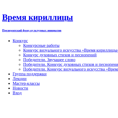
Перейти
к
содержимому
Время кириллицы
Президентский фонд культурных инициатив
Конкурс
Конкурсные работы
Конкурс визуального искусства «Время кириллицы
Конкурс духовных стихов и песнопений
Победители. Звучащее слово
Победители. Конкурс духовных стихов и песнопен
Победители. Конкурс визуального искусства «Вре
Группа поддержки
Лекции
Мастер-классы
Новости
Вход