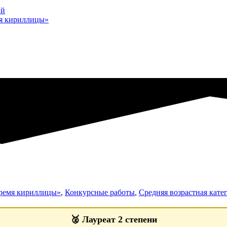
ий
мя кириллицы»
Время кириллицы»
,
Конкурсные работы
,
Средняя возрастная катег
🥈
Лауреат 2 степени