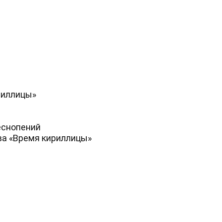
риллицы»
еснопений
ва «Время кириллицы»