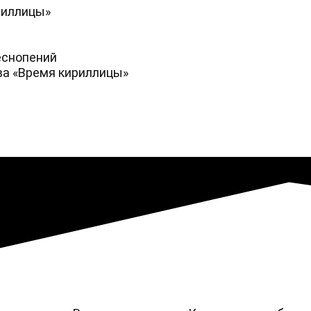
риллицы»
еснопений
ва «Время кириллицы»