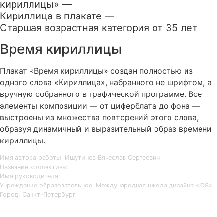
кириллицы» —
Кириллица в плакате —
Старшая возрастная категория от 35 лет
Время кириллицы
Плакат «Время кириллицы» создан полностью из
одного слова «Кириллица», набранного не шрифтом, а
вручную собранного в графической программе. Все
элементы композиции — от циферблата до фона —
выстроены из множества повторений этого слова,
образуя динамичный и выразительный образ времени
кириллицы.
Имя автора работы: Ишутинов Вячеслав Сергеевич
Название коллектива:
Имя руководителя:
Учреждение образовательное: Международная школа дизайна «IDS»
Город: Санкт-Петербург