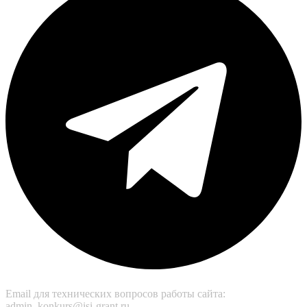
Email для технических вопросов работы сайта:
admin_konkurs@isi-grant.ru