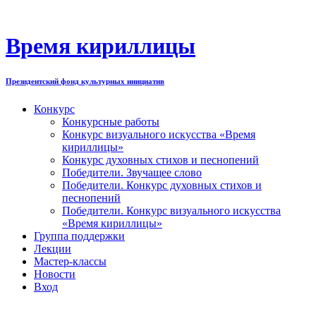
Перейти
к
содержимому
Время кириллицы
Президентский фонд культурных инициатив
Конкурс
Конкурсные работы
Конкурс визуального искусства «Время
кириллицы»
Конкурс духовных стихов и песнопений
Победители. Звучащее слово
Победители. Конкурс духовных стихов и
песнопений
Победители. Конкурс визуального искусства
«Время кириллицы»
Группа поддержки
Лекции
Мастер-классы
Новости
Вход