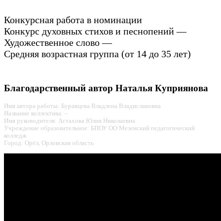
Конкурсная работа в номинации
Конкурс духовных стихов и песнопений —
Художественное слово —
Средняя возрастная группа (от 14 до 35 лет)
Благодарственный автор Наталья Куприянова
Имя автора работы: Буравцева Владлена Владиславовна
Название коллектива: –
Имя руководителя: Астахова Юлия Николаевна
Учреждение образовательное: БПОУ ОО Мезенский педагогический
колледж
Город: Орёл, Орловская область