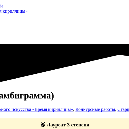
ий
мя кириллицы»
(амбиграмма)
ьного искусства «Время кириллицы»
,
Конкурсные работы
,
Старш
🥉
Лауреат 3 степени