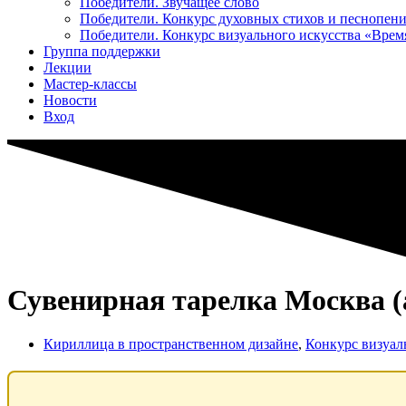
Победители. Звучащее слово
Победители. Конкурс духовных стихов и песнопен
Победители. Конкурс визуального искусства «Вре
Группа поддержки
Лекции
Мастер-классы
Новости
Вход
Сувенирная тарелка Москва 
Кириллица в пространственном дизайне
,
Конкурс визуал