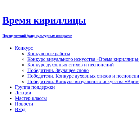
Перейти
к
содержимому
Время кириллицы
Президентский фонд культурных инициатив
Конкурс
Конкурсные работы
Конкурс визуального искусства «Время кириллицы
Конкурс духовных стихов и песнопений
Победители. Звучащее слово
Победители. Конкурс духовных стихов и песнопен
Победители. Конкурс визуального искусства «Вре
Группа поддержки
Лекции
Мастер-классы
Новости
Вход